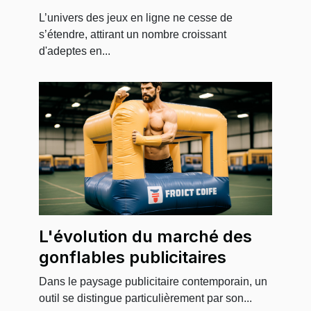
programmes d'affiliation de
L’univers des jeux en ligne ne cesse de
jeux en ligne les plus
s’étendre, attirant un nombre croissant
d'adeptes en...
rentables
L'évolution du marché des
gonflables publicitaires
Dans le paysage publicitaire contemporain, un
outil se distingue particulièrement par son...