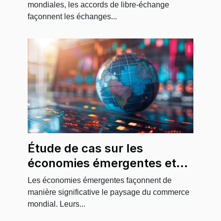
2023
mondiales, les accords de libre-échange
façonnent les échanges...
Étude de cas sur les
économies émergentes et
leur influence sur le
Les économies émergentes façonnent de
commerce mondial
manière significative le paysage du commerce
mondial. Leurs...