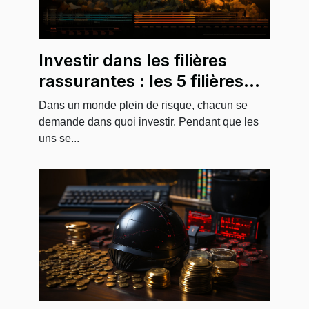
Investir dans les filières
rassurantes : les 5 filières
qui vont rapporter plus de
Dans un monde plein de risque, chacun se
revenus les 10 prochaines
demande dans quoi investir. Pendant que les
uns se...
années.