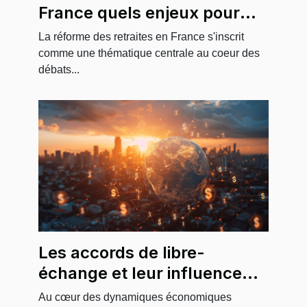
France quels enjeux pour
l'économie et la population
La réforme des retraites en France s'inscrit
active
comme une thématique centrale au coeur des
débats...
Les accords de libre-
échange et leur influence
sur l'économie mondiale en
Au cœur des dynamiques économiques