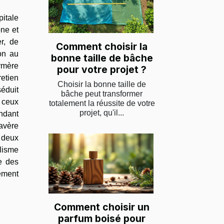
pitale
one et
r, de
Comment choisir la
on au
bonne taille de bâche
ymère
pour votre projet ?
retien
Choisir la bonne taille de
séduit
bâche peut transformer
 ceux
totalement la réussite de votre
projet, qu'il...
ndant
avère
s deux
alisme
e des
ement
Comment choisir un
parfum boisé pour