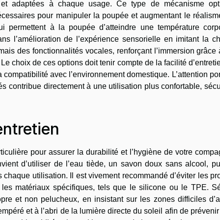
lles et adaptées à chaque usage. Ce type de mécanisme opt
 nécessaires pour manipuler la poupée et augmentant le réalis
qui permettent à la poupée d’atteindre une température corpo
ns l’amélioration de l’expérience sensorielle en imitant la c
ais des fonctionnalités vocales, renforçant l’immersion grâce
e choix de ces options doit tenir compte de la facilité d’entreti
a compatibilité avec l’environnement domestique. L’attention po
tés contribue directement à une utilisation plus confortable, séc
ntretien
rticulière pour assurer la durabilité et l’hygiène de votre comp
onvient d’utiliser de l’eau tiède, un savon doux sans alcool, p
chaque utilisation. Il est vivement recommandé d’éviter les pr
r les matériaux spécifiques, tels que le silicone ou le TPE. 
e et non pelucheux, en insistant sur les zones difficiles d’a
empéré et à l’abri de la lumière directe du soleil afin de prévenir