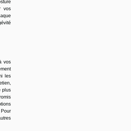
osture
r vos
haque
gévité
à vos
lement
mi les
etien,
e plus
romis
tions
 Pour
utres