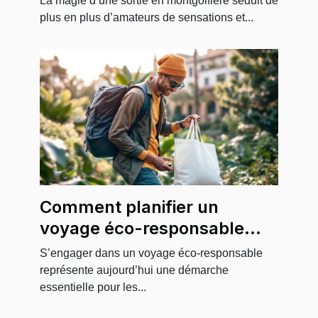
La magie d’une sortie en montgolfière séduit de
spéciaux
plus en plus d’amateurs de sensations et...
Comment planifier un
voyage éco-responsable
pour minimiser son impact
S’engager dans un voyage éco-responsable
environnemental
représente aujourd’hui une démarche
essentielle pour les...