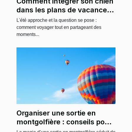
Comment intégrer son chien
dans les plans de vacances
d'été?
L'été approche et la question se pose :
comment voyager tout en partageant des
moments...
Organiser une sortie en
montgolfière : conseils pour
groupes et événements