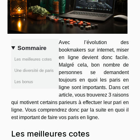
Avec l’évolution des
Sommaire
bookmakers sur internet, miser
en ligne devient donc facile.
Les meilleures cotes
Malgré cela, bon nombre de
Une diversité de paris
personnes se demandent
toujours en quoi les paris en
Les bonus
ligne sont importants. Dans cet
article, vous trouverez 3 raisons
qui motivent certains parieurs à effectuer leur pari en
ligne. Vous comprendrez donc par la suite en quoi il
est important de faire vos paris en ligne.
Les meilleures cotes