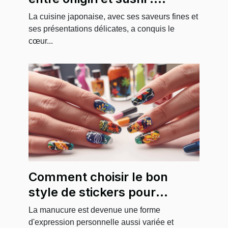
ingrédients et préparation
La cuisine japonaise, avec ses saveurs fines et
ses présentations délicates, a conquis le
cœur...
Comment choisir le bon
style de stickers pour
sublimer vos ongles
La manucure est devenue une forme
d'expression personnelle aussi variée et