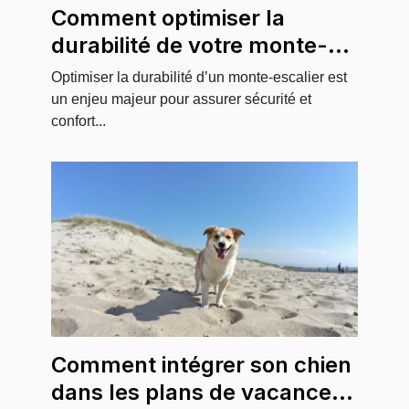
Comment optimiser la
durabilité de votre monte-
escalier ?
Optimiser la durabilité d’un monte-escalier est
un enjeu majeur pour assurer sécurité et
confort...
Comment intégrer son chien
dans les plans de vacances