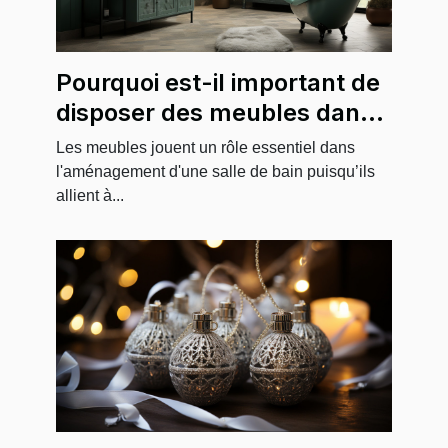
Pourquoi est-il important de
disposer des meubles dans
une salle de bain ?
Les meubles jouent un rôle essentiel dans
l'aménagement d'une salle de bain puisqu’ils
allient à...