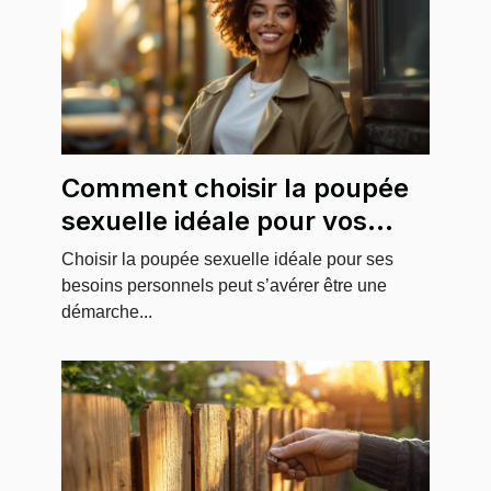
Comment choisir la poupée
sexuelle idéale pour vos
besoins personnels
Choisir la poupée sexuelle idéale pour ses
besoins personnels peut s’avérer être une
démarche...