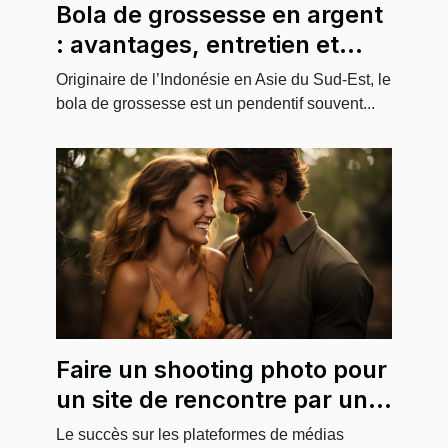
Bola de grossesse en argent
: avantages, entretien et
choix
Originaire de l’Indonésie en Asie du Sud-Est, le
bola de grossesse est un pendentif souvent...
Faire un shooting photo pour
un site de rencontre par un
photographe : pourquoi ?
Le succès sur les plateformes de médias