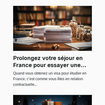
Prolongez votre séjour en
France pour essayer une
insertion professionnelle :
Quand vous obtenez un visa pour étudier en
est-ce possible ?
France, c’est comme vous êtes en relation
contractuelle...