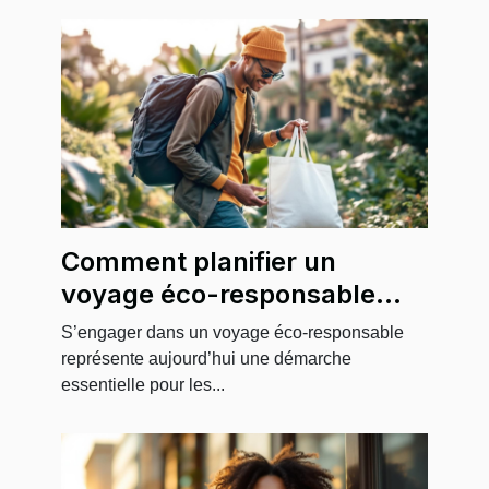
Comment planifier un
voyage éco-responsable
pour minimiser son impact
S’engager dans un voyage éco-responsable
environnemental
représente aujourd’hui une démarche
essentielle pour les...