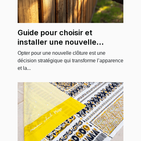
Guide pour choisir et
installer une nouvelle
clôture durable
Opter pour une nouvelle clôture est une
décision stratégique qui transforme l’apparence
et la...