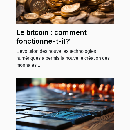
Le bitcoin : comment
fonctionne-t-il ?
L’évolution des nouvelles technologies
numériques a permis la nouvelle création des
monnaies...