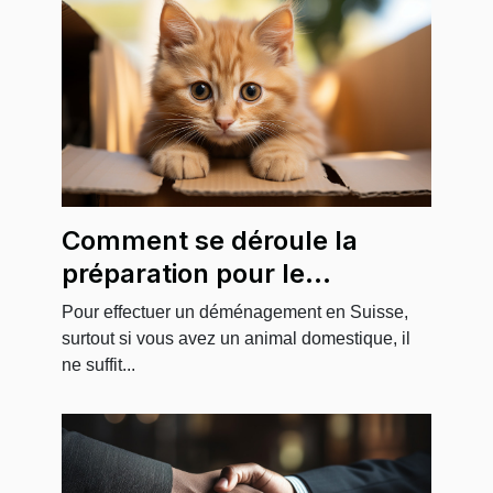
Comment se déroule la
préparation pour le
déménagement avec un
Pour effectuer un déménagement en Suisse,
animal en Suisse ?
surtout si vous avez un animal domestique, il
ne suffit...