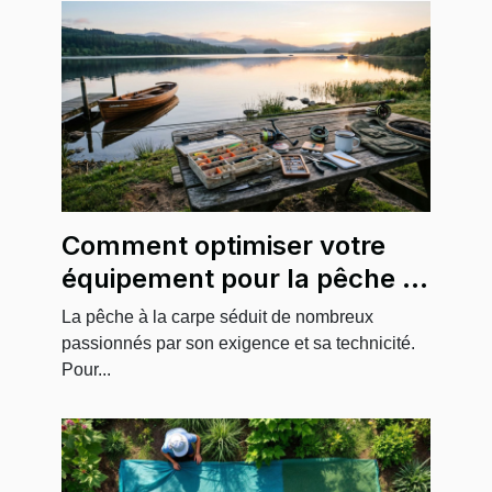
Comment optimiser votre
équipement pour la pêche à
la carpe ?
La pêche à la carpe séduit de nombreux
passionnés par son exigence et sa technicité.
Pour...