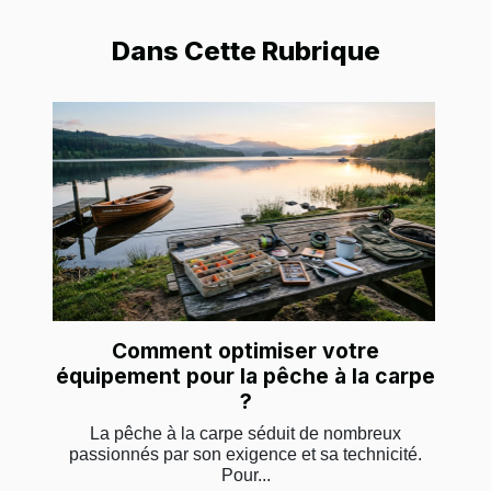
Dans Cette Rubrique
Comment optimiser votre
équipement pour la pêche à la carpe
?
La pêche à la carpe séduit de nombreux
passionnés par son exigence et sa technicité.
Pour...