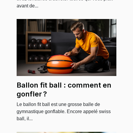
avant de...
Ballon fit ball : comment en
gonfler ?
Le ballon fit ball est une grosse balle de
gymnastique gonflable. Encore appelé swiss
ball, il...