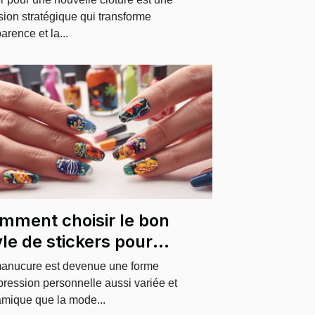
sion stratégique qui transforme
arence et la...
mment choisir le bon
yle de stickers pour
blimer vos ongles
anucure est devenue une forme
pression personnelle aussi variée et
mique que la mode...