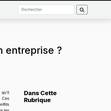
n entreprise ?
Dans Cette
qu’il
 Ces
Rubrique
flits
re les