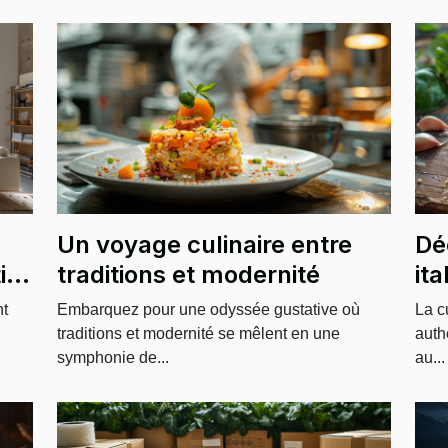
Un voyage culinaire entre
Dé
ite
traditions et modernité
ita
su
nt
Embarquez pour une odyssée gustative où
La c
traditions et modernité se mêlent en une
auth
symphonie de...
au...