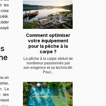
t les
 crise
ciété.
céder
ssayé
Comment optimiser
votre équipement
pour la pêche à la
es
carpe ?
une
La pêche à la carpe séduit de
nombreux passionnés par
son exigence et sa technicité.
Pour...
ou un
prise,
n. La
s ses
rvient
r
plus