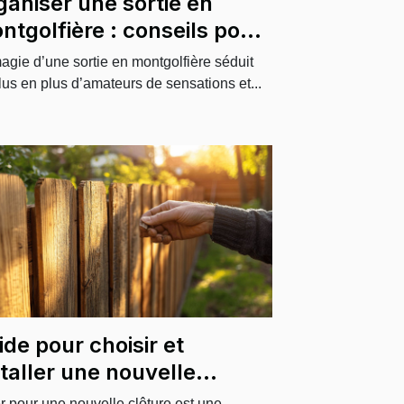
ganiser une sortie en
ntgolfière : conseils pour
oupes et événements
agie d’une sortie en montgolfière séduit
éciaux
lus en plus d’amateurs de sensations et...
ide pour choisir et
staller une nouvelle
ôture durable
r pour une nouvelle clôture est une