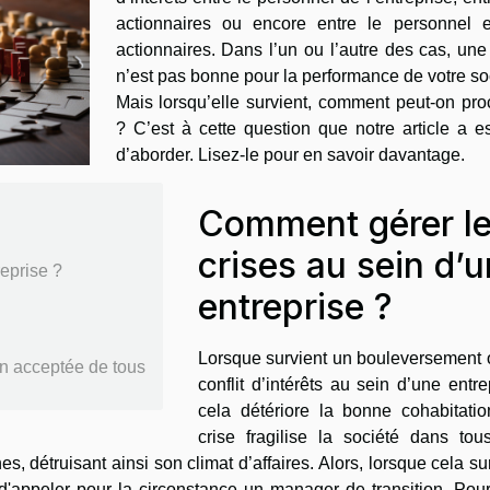
actionnaires ou encore entre le personnel e
actionnaires. Dans l’un ou l’autre des cas, une
n’est pas bonne pour la performance de votre so
Mais lorsqu’elle survient, comment peut-on pro
? C’est à cette question que notre article a e
d’aborder. Lisez-le pour en savoir davantage.
Comment gérer l
crises au sein d’
eprise ?
entreprise ?
Lorsque survient un bouleversement 
on acceptée de tous
conflit d’intérêts au sein d’une entre
cela détériore la bonne cohabitatio
crise fragilise la société dans tou
s, détruisant ainsi son climat d’affaires. Alors, lorsque cela su
é d'appeler pour la circonstance un manager de transition. Pou