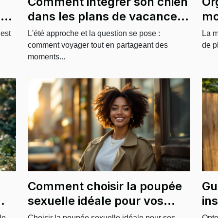
Comment intégrer son chien
Or
-
dans les plans de vacances
mo
d'été?
gr
 est
L'été approche et la question se pose :
La m
sp
comment voyager tout en partageant des
de p
moments...
Comment choisir la poupée
Gu
sexuelle idéale pour vos
in
t
besoins personnels
cl
le
Choisir la poupée sexuelle idéale pour ses
Opte