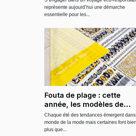
environnemental
représente aujourd’hui une démarche
essentielle pour les...
Fouta de plage : cette
année, les modèles de
Monsieur Charli font
Chaque été des tendances émergent dans
sensation !
monde de la mode mais certaines font bie
plus que...