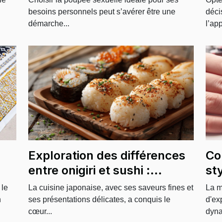
besoins personnels peut s’avérer être une
déci
démarche...
l’app
Exploration des différences
Co
entre onigiri et sushi :
st
ingrédients et préparation
su
 le
La cuisine japonaise, avec ses saveurs fines et
La m
n
ses présentations délicates, a conquis le
d'ex
cœur...
dyna