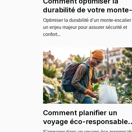
Comment optimiser la
durabilité de votre monte
escalier ?
Optimiser la durabilité d’un monte-escalier
un enjeu majeur pour assurer sécurité et
confort...
Comment planifier un
voyage éco-responsable
pour minimiser son impac
S’engager dans un voyage éco-responsab